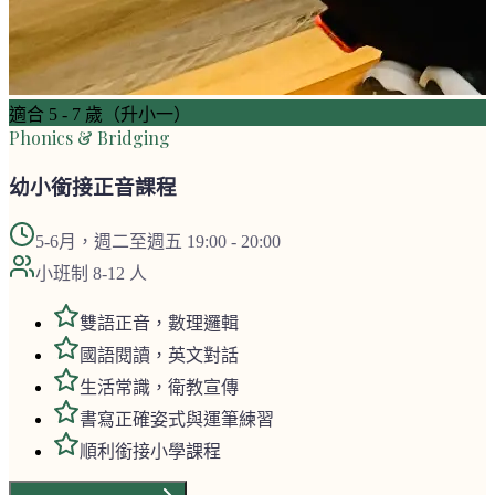
適合
5 - 7 歲（升小一）
Phonics & Bridging
幼小銜接正音課程
5-6月，週二至週五 19:00 - 20:00
小班制 8-12 人
雙語正音，數理邏輯
國語閱讀，英文對話
生活常識，衛教宣傳
書寫正確姿式與運筆練習
順利銜接小學課程