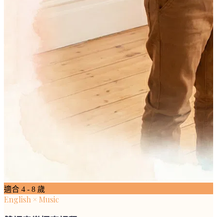
適合
4 - 8 歲
English × Music